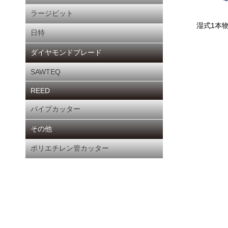
ラージビット
湿式1本
日特
ダイヤモンドブレード
SAWTEQ
REED
パイプカッター
その他
ポリエチレン管カッター