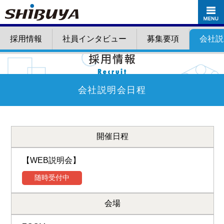
採用情報
社員インタビュー
募集要項
会社説
会社説明会日程
開催日程
【WEB説明会】
随時受付中
会場